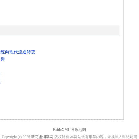
传统向现代流通转变
欢迎
程
程
BaiduXML
谷歌地图
Copyright (c) 2026
新商盟烟草网
版权所有 本网站含有烟草内容，未成年人谢绝访问