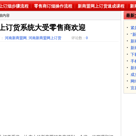
上订烟步骤流程
零售商订烟操作流程
新商盟网上订货速成课程
新
详细内容
最新
上订货系统大受零售商欢迎
紧
“
签：
河南新商盟网
,
河南新商盟网上订货
评论数：
0
新
新
下
手
新
成
网
宜