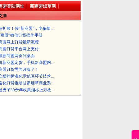
商盟登陆网址
新商盟烟草网
文章
急扩散！假“新商盟”，专骗烟...
新商盟”微信订货操作手册
商盟网上订货最新流程
商盟订货平台网上支付
载新商盟网页到桌面
机新商盟定货，手机新商盟网...
商盟订货界面改版了！
立烟叶标准化示范区环节技术...
络化订货推动甘肃烟草商业系...
昌男子30余年收集烟标上万枚 ...