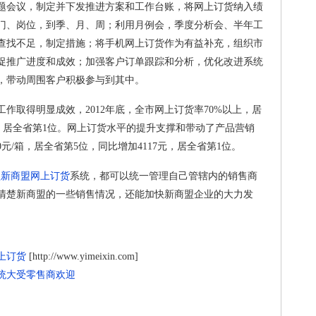
会议，制定并下发推进方案和工作台账，将网上订货纳入绩
门、岗位，到季、月、周；利用月例会，季度分析会、半年工
查找不足，制定措施；将手机网上订货作为有益补充，组织市
促推广进度和成效；加强客户订单跟踪和分析，优化改进系统
，带动周围客户积极参与到其中。
取得明显成效，2012年底，全市网上订货率70%以上，居
7%，居全省第1位。网上订货水平的提升支撑和带动了产品营销
0元/箱，居全省第5位，同比增加4117元，居全省第1位。
盟新商盟网上订货
系统，都可以统一管理自己管辖内的销售商
清楚新商盟的一些销售情况，还能加快新商盟企业的大力发
上订货
[http://www.yimeixin.com]
统大受零售商欢迎