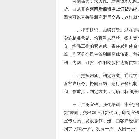
河南省为了大力推广新商盟系统网上
货。自从开通
河南新商盟网上订货
系统
因为可以直接跟新商盟局交易，这样就
一、提高认识、加强领导。站在完善
实施精准营销、培育重点品牌、提升竞
义，增强工作的紧迫感、责任感和使命
筹，县区分公司主管副职具体负责，营
制，为网上订货工作的稳步推进提供组
二、把握内涵、制定方案。通过学习
善客户服务、协同营销、运行评价机制
和工作重点，制定方案，明确目标和推
三、广泛宣传、强化培训。牢牢抓住宣
货”原则，突出网上订货优点，印制宣
宣传动员，发放操作手册，由客户经理
到了“成熟一户、发展一户、入网一户