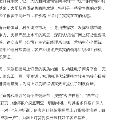
订货系统，让广大的新商盟销售商得到一个统一的管理和订
以来，大受新商盟销售商的欢迎，特别是一些零售商的欢迎，
少了很多中间环节，在价格上得到了实实在在的优惠。
营销体系、科学调控市场、引导消费需求、发挥终端功能、
争力、支撑产品上水平的高度，深刻认识推广网上订货重要意
感。建立市局（公司）主管副经理亲自抓，营销中心全面统
销部经理日常管理，客户经理逐户落实的领导组织和工作机
织保证。
，深刻把握网上订货的实质内涵，以构建电子商务平台，完
，整合工、商、零资源，实现向现代流通根本转变为核心目标
进管理措施，为网上订货取得切实效果提供了制度保证。
传和培训的两个关键环节，按照“客户自愿”、“自主订
传彩页，组织客户摸底调查，明确标准，对具备条件客户深入
“一对一”入户培训，使客户购熟练掌握网上订货操作流程，做
、成功一户”，为网上订货扎实开展打好了客户基础。